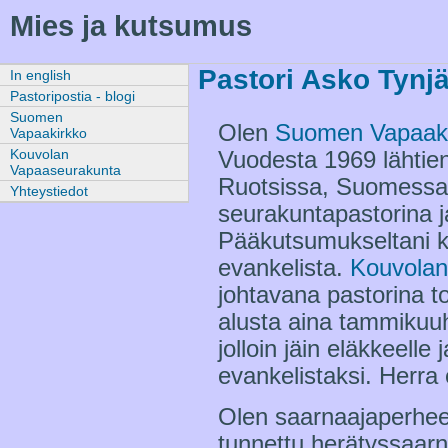
Mies ja kutsumus
Pastori Asko Tynjä
In english
Pastoripostia - blogi
Suomen
Olen
Suomen Vapaak
Vapaakirkko
Kouvolan
Vuodesta 1969 lähtien
Vapaaseurakunta
Ruotsissa, Suomessa
Yhteystiedot
seurakuntapastorina j
Pääkutsumukseltani k
evankelista.
Kouvola
johtavana pastorina 
alusta aina tammikuu
jolloin jäin eläkkeelle
evankelistaksi. Herra 
Olen saarnaajaperheen 
tunnettu herätyssaar