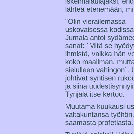
iskelmälaulajaksi, ehdo
lähteä etenemään, mies
"Olin vierailemassa
uskovaisessa kodissa.
Jumala antoi sydäme
sanat: ´Mitä se hyödy
ihmistä, vaikka hän voi
koko maailman, mutta
sielulleen vahingon´.
johtivat syntisen ruk
ja siinä uudestisynnyi
Tynjälä itse kertoo.
Muutama kuukausi usk
valtakuntansa työhön. 
saamasta profetiasta.