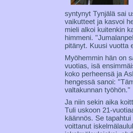
syntynyt Tynjälä sai
vaikutteet ja kasvoi 
mieli alkoi kuitenkin 
himmeni. "Jumalanpelko
pitänyt. Kuusi vuotta
Myöhemmin hän on saa
vuotias, isä ensimmäi
koko perheensä ja Ask
hengessä sanoi: "Tä
valtakunnan työhön."
Ja niin sekin aika koi
Tuli uskoon 21-vuotiaa
käännös. Se tapahtui t
voittanut iskelmälaulu