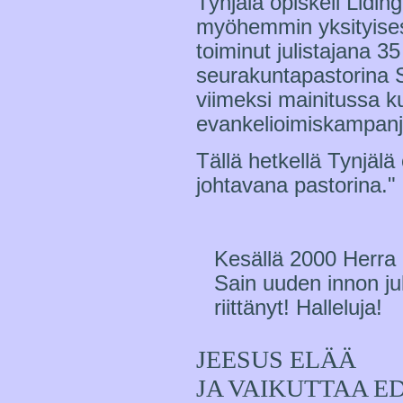
Tynjälä opiskeli Lidi
myöhemmin yksityisest
toiminut julistajana 35
seurakuntapastorina 
viimeksi mainitussa k
evankelioimiskampanjo
Tällä hetkellä Tynjä
johtavana pastorina."
Kesällä 2000 Herra 
Sain uuden innon jul
riittänyt! Halleluja!
JEESUS ELÄÄ
JA VAIKUTTAA E